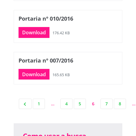
Portaria nº 010/2016
Download
176.42 KB
Portaria nº 007/2016
Download
165.65 KB
1
…
4
5
6
7
8
…
Como usar a busca