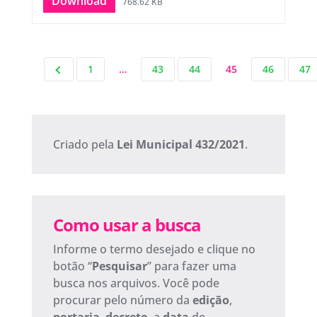
Download
768.62 KB
1
…
43
44
45
46
47
Criado pela
Lei Municipal 432/2021
.
Como usar a busca
Informe o termo desejado e clique no
botão “
Pesquisar
” para fazer uma
busca nos arquivos. Você pode
procurar pelo número da
edição
,